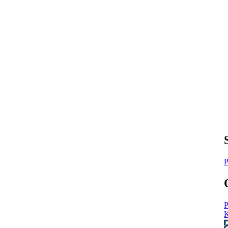
P
P
K