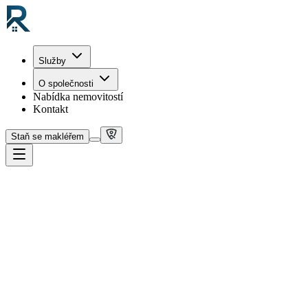
Služby
O společnosti
Nabídka nemovitostí
Kontakt
Staň se makléřem