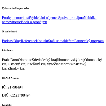
Vyberte službu pro sebe
Prodej nemovitostí
Vyhledání nájemce
Správa pronájmu
Nabídka
nemovitostí
eBook o pronájmu
O společnosti
Podcast
Blog
Reference
Kontakt
Staň se makléřem
Partnerský program
Působnost
Praha
Brno
Olomouc
Středočeský kraj
Jihomoravský kraj
Olomoucký
kraj
Ústecký kraj
Plzeňský kraj
Vysočina
Moravskoslezský
kraj
Zlínský kraj
REALYX s.r.o.
IČ: 21798494
DIČ: CZ21798494
Kontakt