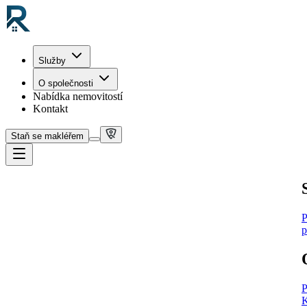
Služby
O společnosti
Nabídka nemovitostí
Kontakt
Staň se makléřem
P
p
P
K